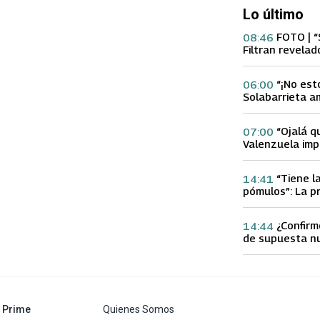
Lo último
FOTO | “
08:46
Filtran revelad
con supuesta 
“¡No est
06:00
Solabarrieta a
con tu Ex tras
Gloria Arroyo
“Ojalá q
07:00
Valenzuela imp
Ex 2 con direc
Yamila Reyna
“Tiene l
14:41
pómulos”: La p
Fran García-Hu
delgadez de K
¿Confirm
14:44
de supuesta n
Calderón que e
especulacione
abre en nueva pestaña
Prime
Quienes Somos