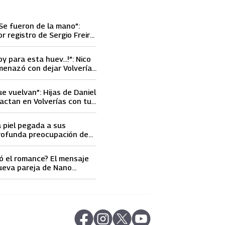
Se fueron de la mano”:
or registro de Sergio Freire
nueva conquista
oy para esta huev…!”: Nico
menazó con dejar Volverías
 encontrón con Carmen
ue vuelvan”: Hijas de Daniel
actan en Volverías con tu
ta petición a su papá sobre
a piel pegada a sus
rofunda preocupación de
idobro por la extrema
athy Orellana
ó el romance? El mensaje
ueva pareja de Nano
ncendió las
s
abre en nueva pestaña
abre en nueva pestaña
abre en nueva pestaña
abre en nueva pestaña