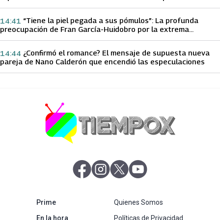
papá sobre Yamila Reyna
“Tiene la piel pegada a sus pómulos”: La profunda
14:41
preocupación de Fran García-Huidobro por la extrema
delgadez de Kathy Orellana
¿Confirmó el romance? El mensaje de supuesta nueva
14:44
pareja de Nano Calderón que encendió las especulaciones
abre en nueva pestaña
abre en nueva pestaña
abre en nueva pestaña
abre en nueva pestaña
abre en nueva pestaña
Prime
Quienes Somos
abre en nueva pestaña
En la hora
Políticas de Privacidad