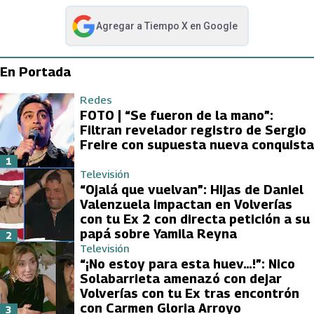
Agregar a
Tiempo X
en Google
abre en nueva pestaña
En Portada
Redes
FOTO | “Se fueron de la mano”:
Filtran revelador registro de Sergio
Freire con supuesta nueva conquista
1
Televisión
“Ojalá que vuelvan”: Hijas de Daniel
Valenzuela impactan en Volverías
con tu Ex 2 con directa petición a su
papá sobre Yamila Reyna
2
Televisión
“¡No estoy para esta huev…!”: Nico
Solabarrieta amenazó con dejar
Volverías con tu Ex tras encontrón
con Carmen Gloria Arroyo
3