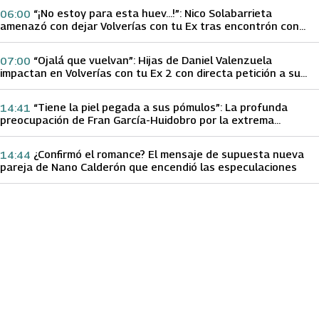
“¡No estoy para esta huev…!”: Nico Solabarrieta
06:00
amenazó con dejar Volverías con tu Ex tras encontrón con
Carmen Gloria Arroyo
“Ojalá que vuelvan”: Hijas de Daniel Valenzuela
07:00
impactan en Volverías con tu Ex 2 con directa petición a su
papá sobre Yamila Reyna
“Tiene la piel pegada a sus pómulos”: La profunda
14:41
preocupación de Fran García-Huidobro por la extrema
delgadez de Kathy Orellana
¿Confirmó el romance? El mensaje de supuesta nueva
14:44
pareja de Nano Calderón que encendió las especulaciones