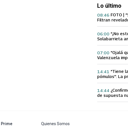
Lo último
FOTO | “
08:46
Filtran revelad
con supuesta 
“¡No est
06:00
Solabarrieta a
con tu Ex tras
Gloria Arroyo
“Ojalá q
07:00
Valenzuela imp
Ex 2 con direc
Yamila Reyna
“Tiene l
14:41
pómulos”: La p
Fran García-Hu
delgadez de K
¿Confirm
14:44
de supuesta n
Calderón que e
especulacione
abre en nueva pestaña
Prime
Quienes Somos