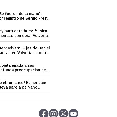
Se fueron de la mano”:
or registro de Sergio Freire
nueva conquista
oy para esta huev…!”: Nico
menazó con dejar Volverías
 encontrón con Carmen
ue vuelvan”: Hijas de Daniel
actan en Volverías con tu
ta petición a su papá sobre
a piel pegada a sus
rofunda preocupación de
idobro por la extrema
athy Orellana
ó el romance? El mensaje
ueva pareja de Nano
ncendió las
s
abre en nueva pestaña
abre en nueva pestaña
abre en nueva pestaña
abre en nueva pestaña