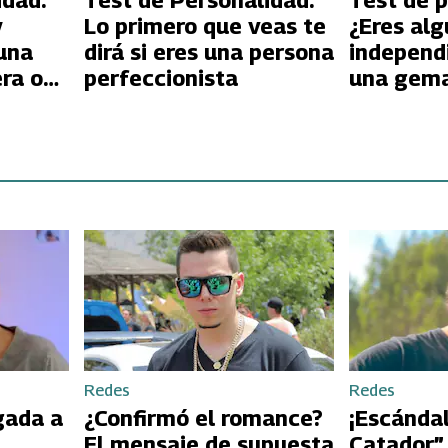
idad:
Test de Personalidad:
Test de p
y
Lo primero que veas te
¿Eres alg
 una
dirá si eres una persona
independ
ra o
perfeccionista
una gema
realment
cercanos
como alg
Redes
Redes
gada a
¿Confirmó el romance?
¡Escándal
El mensaje de supuesta
Catador”