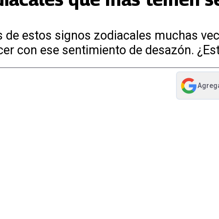
as de estos signos zodiacales muchas ve
er con ese sentimiento de desazón. ¿Esta
Agreg
abre en nue