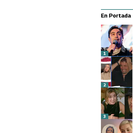
En Portada
1
2
3