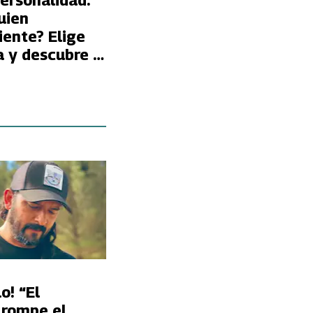
ersonalidad:
uien
iente? Elige
 y descubre si
e tus
 te perciben
uien así
o! “El
 rompe el