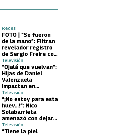
Redes
FOTO | “Se fueron
de la mano”: Filtran
revelador registro
de Sergio Freire con
supuesta nueva
Televisión
conquista
“Ojalá que vuelvan”:
Hijas de Daniel
Valenzuela
impactan en
Volverías con tu Ex
Televisión
2 con directa
“¡No estoy para esta
petición a su papá
huev…!”: Nico
sobre Yamila Reyna
Solabarrieta
amenazó con dejar
Volverías con tu Ex
Televisión
tras encontrón con
“Tiene la piel