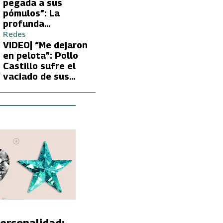
Carmen Gloria
pegada a sus
Arroyo
pómulos”: La
profunda
preocupación de
Redes
Fran García-
VIDEO| “Me dejaron
Huidobro por la
en pelota”: Pollo
extrema delgadez
Castillo sufre el
de Kathy Orellana
vaciado de sus
cuentas por
embargo del CAE