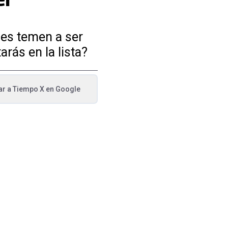
ces temen a ser
rás en la lista?
ar a
Tiempo X
en Google
va pestaña