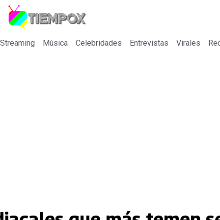
 Streaming
Música
Celebridades
Entrevistas
Virales
Re
odiacales que más temen s