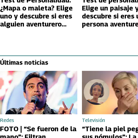
Test de Personalidad:
Test de personal
¿Mapa o maleta? Elige
Elige un paisaje 
uno y descubre si eres
descubre si eres
alguien aventurero
persona aventure
cuando viajas
arriesgada
Últimas noticias
Redes
Televisión
FOTO | “Se fueron de la
“Tiene la piel pe
mano”: Filtran
sus pómulos”: La