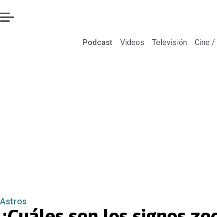
Podcast
Videos
Televisión
Cine /
Astros
¿Cuáles son los signos z