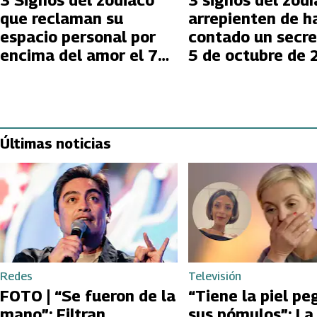
3 Signos del zodiaco
3 signos del zodí
que reclaman su
arrepienten de h
espacio personal por
contado un secre
encima del amor el 7
5 de octubre de
de octubre de 2023
Últimas noticias
Redes
Televisión
FOTO | “Se fueron de la
“Tiene la piel pe
mano”: Filtran
sus pómulos”: La