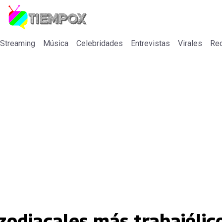
 Streaming
Música
Celebridades
Entrevistas
Virales
Re
 zodiacales más trabajólic