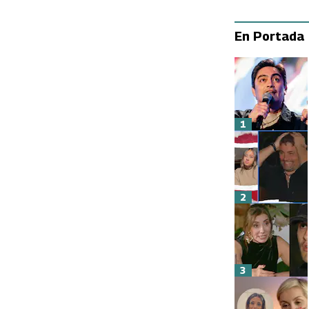
En Portada
1
2
3