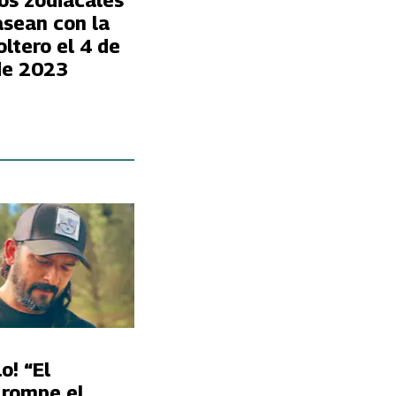
os zodiacales
asean con la
oltero el 4 de
de 2023
o! “El
 rompe el