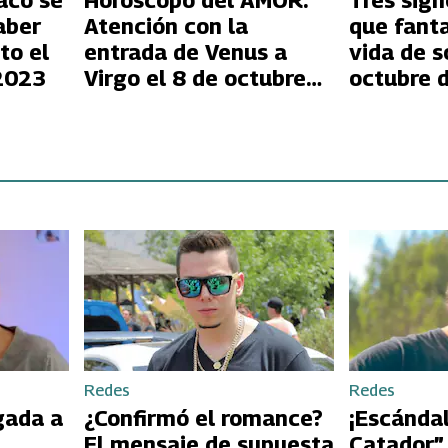
aco se
Horóscopo del AMOR:
Tres sign
aber
Atención con la
que fant
to el
entrada de Venus a
vida de s
 2023
Virgo el 8 de octubre
octubre 
de 2023
Redes
Redes
gada a
¿Confirmó el romance?
¡Escándal
El mensaje de supuesta
Catador”