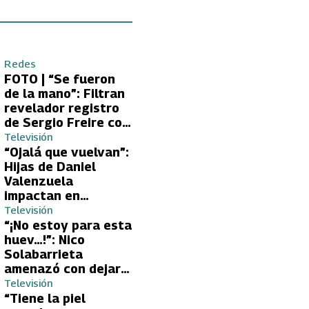
Redes
FOTO | “Se fueron
de la mano”: Filtran
revelador registro
de Sergio Freire con
supuesta nueva
Televisión
conquista
“Ojalá que vuelvan”:
Hijas de Daniel
Valenzuela
impactan en
Volverías con tu Ex
Televisión
2 con directa
“¡No estoy para esta
petición a su papá
huev…!”: Nico
sobre Yamila Reyna
Solabarrieta
amenazó con dejar
Volverías con tu Ex
Televisión
tras encontrón con
“Tiene la piel