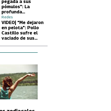
Carmen Gloria
pegada a sus
Arroyo
pómulos”: La
profunda
preocupación de
Redes
Fran García-
VIDEO| “Me dejaron
Huidobro por la
en pelota”: Pollo
extrema delgadez
Castillo sufre el
de Kathy Orellana
vaciado de sus
cuentas por
embargo del CAE