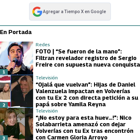
Agregar a
Tiempo X
en Google
abre en nueva pestaña
En Portada
Redes
FOTO | “Se fueron de la mano”:
Filtran revelador registro de Sergio
Freire con supuesta nueva conquista
1
Televisión
“Ojalá que vuelvan”: Hijas de Daniel
Valenzuela impactan en Volverías
con tu Ex 2 con directa petición a su
papá sobre Yamila Reyna
2
Televisión
“¡No estoy para esta huev…!”: Nico
Solabarrieta amenazó con dejar
Volverías con tu Ex tras encontrón
con Carmen Gloria Arroyo
3