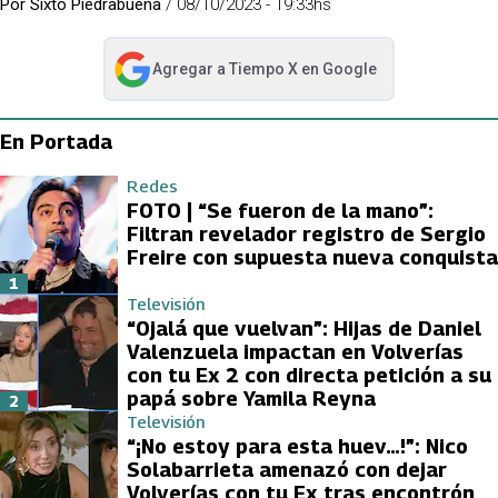
Por
Sixto Piedrabuena
/
08/10/2023 - 19:33hs
Agregar a
Tiempo X
en Google
abre en nueva pestaña
En Portada
Redes
FOTO | “Se fueron de la mano”:
Filtran revelador registro de Sergio
Freire con supuesta nueva conquista
1
Televisión
“Ojalá que vuelvan”: Hijas de Daniel
Valenzuela impactan en Volverías
con tu Ex 2 con directa petición a su
papá sobre Yamila Reyna
2
Televisión
“¡No estoy para esta huev…!”: Nico
Solabarrieta amenazó con dejar
Volverías con tu Ex tras encontrón