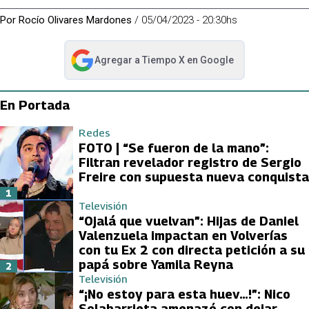
Por
Rocío Olivares Mardones
/
05/04/2023 - 20:30hs
Agregar a
Tiempo X
en Google
abre en nueva pestaña
En Portada
Redes
FOTO | “Se fueron de la mano”:
Filtran revelador registro de Sergio
Freire con supuesta nueva conquista
1
Televisión
“Ojalá que vuelvan”: Hijas de Daniel
Valenzuela impactan en Volverías
con tu Ex 2 con directa petición a su
papá sobre Yamila Reyna
2
Televisión
“¡No estoy para esta huev…!”: Nico
Solabarrieta amenazó con dejar