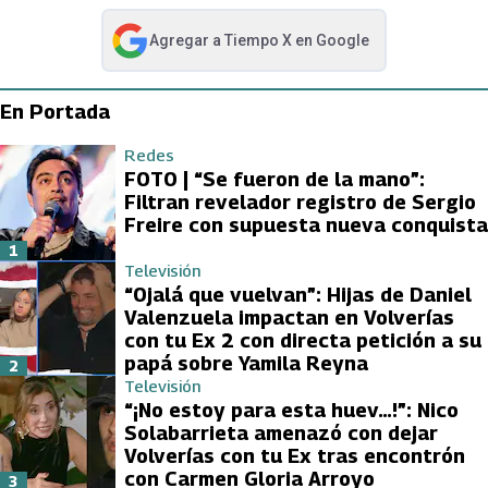
Agregar a
Tiempo X
en Google
abre en nueva pestaña
En Portada
Redes
FOTO | “Se fueron de la mano”:
Filtran revelador registro de Sergio
Freire con supuesta nueva conquista
1
Televisión
“Ojalá que vuelvan”: Hijas de Daniel
Valenzuela impactan en Volverías
con tu Ex 2 con directa petición a su
papá sobre Yamila Reyna
2
Televisión
“¡No estoy para esta huev…!”: Nico
Solabarrieta amenazó con dejar
Volverías con tu Ex tras encontrón
con Carmen Gloria Arroyo
3