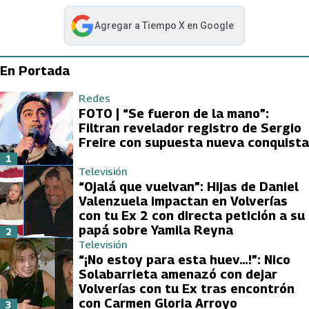
Agregar a
Tiempo X
en Google
abre en nueva pestaña
En Portada
Redes
FOTO | “Se fueron de la mano”:
Filtran revelador registro de Sergio
Freire con supuesta nueva conquista
1
Televisión
“Ojalá que vuelvan”: Hijas de Daniel
Valenzuela impactan en Volverías
con tu Ex 2 con directa petición a su
papá sobre Yamila Reyna
2
Televisión
“¡No estoy para esta huev…!”: Nico
Solabarrieta amenazó con dejar
Volverías con tu Ex tras encontrón
con Carmen Gloria Arroyo
3