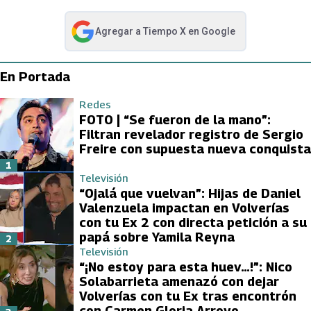
Agregar a
Tiempo X
en Google
abre en nueva pestaña
En Portada
Redes
FOTO | “Se fueron de la mano”:
Filtran revelador registro de Sergio
Freire con supuesta nueva conquista
1
Televisión
“Ojalá que vuelvan”: Hijas de Daniel
Valenzuela impactan en Volverías
con tu Ex 2 con directa petición a su
papá sobre Yamila Reyna
2
Televisión
“¡No estoy para esta huev…!”: Nico
Solabarrieta amenazó con dejar
Volverías con tu Ex tras encontrón
con Carmen Gloria Arroyo