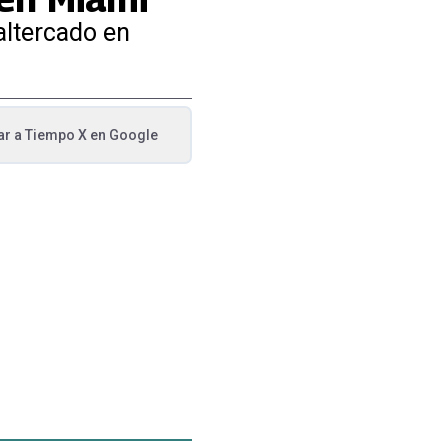
altercado en
ar a
Tiempo X
en Google
va pestaña