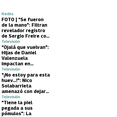
Redes
FOTO | “Se fueron
de la mano”: Filtran
revelador registro
de Sergio Freire con
supuesta nueva
Televisión
conquista
“Ojalá que vuelvan”:
Hijas de Daniel
Valenzuela
impactan en
Volverías con tu Ex
Televisión
2 con directa
“¡No estoy para esta
petición a su papá
huev…!”: Nico
sobre Yamila Reyna
Solabarrieta
amenazó con dejar
Volverías con tu Ex
Televisión
tras encontrón con
“Tiene la piel
Carmen Gloria
pegada a sus
Arroyo
pómulos”: La