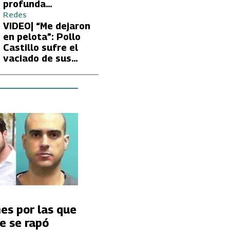
profunda
preocupación de
Redes
Fran García-
VIDEO| “Me dejaron
Huidobro por la
en pelota”: Pollo
extrema delgadez
Castillo sufre el
de Kathy Orellana
vaciado de sus
cuentas por
embargo del CAE
es por las que
e se rapó