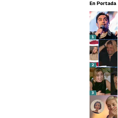
En Portada
1
2
3