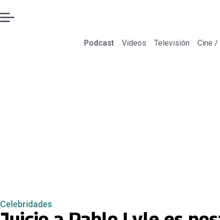
Podcast
Videos
Televisión
Cine /
Celebridades
Juicio a Pablo Lyle es p