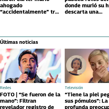
ahogado
donde murió su hi
“accidentalmente” tras
descarta una
ingerir sedantes
sobredosis
Últimas noticias
Redes
Televisión
FOTO | “Se fueron de la
“Tiene la piel pe
mano”: Filtran
sus pómulos”: La
revelador registro de
profunda preocu