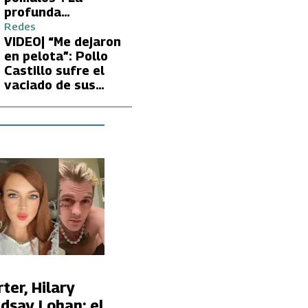
profunda
preocupación de
Redes
Fran García-
VIDEO| “Me dejaron
Huidobro por la
en pelota”: Pollo
extrema delgadez
Castillo sufre el
de Kathy Orellana
vaciado de sus
cuentas por
embargo del CAE
ter, Hilary
ndsay Lohan: el