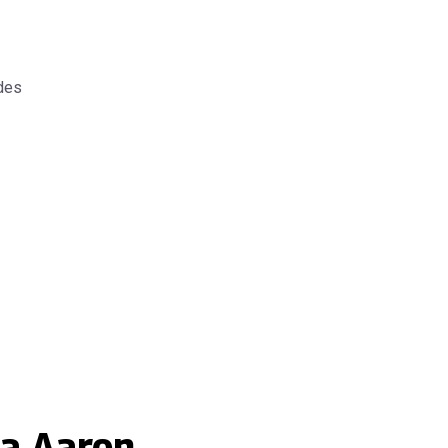
des
 a Aaron