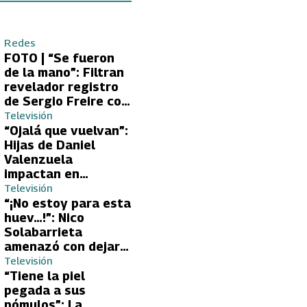
Redes
FOTO | “Se fueron
de la mano”: Filtran
revelador registro
de Sergio Freire con
supuesta nueva
Televisión
conquista
“Ojalá que vuelvan”:
Hijas de Daniel
Valenzuela
impactan en
Volverías con tu Ex
Televisión
2 con directa
“¡No estoy para esta
petición a su papá
huev…!”: Nico
sobre Yamila Reyna
Solabarrieta
amenazó con dejar
Volverías con tu Ex
Televisión
tras encontrón con
“Tiene la piel
Carmen Gloria
pegada a sus
Arroyo
pómulos”: La