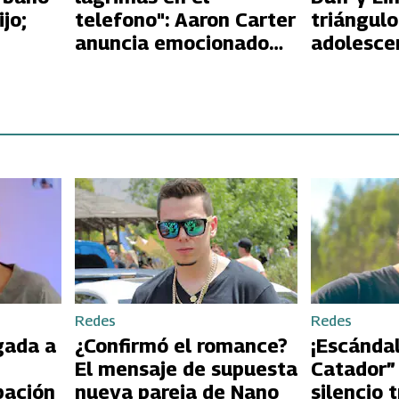
jo;
telefono": Aaron Carter
triángul
anuncia emocionado
adolesce
que fue padre por
2000
primera vez
Redes
Redes
gada a
¿Confirmó el romance?
¡Escándal
El mensaje de supuesta
Catador”
pación
nueva pareja de Nano
silencio 