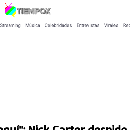
 Streaming
Música
Celebridades
Entrevistas
Virales
Re
 aquí": Nick Carter despide