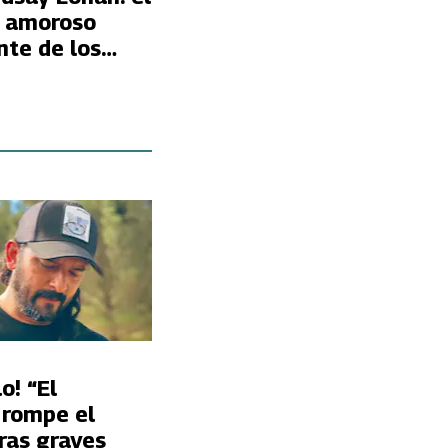
o amoroso
nte de los
o! “El
 rompe el
tras graves