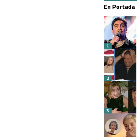
En Portada
1
2
3