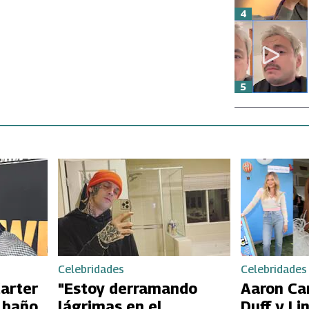
4
5
Celebridades
Celebridades
arter
"Estoy derramando
Aaron Car
l baño
lágrimas en el
Duff y Li