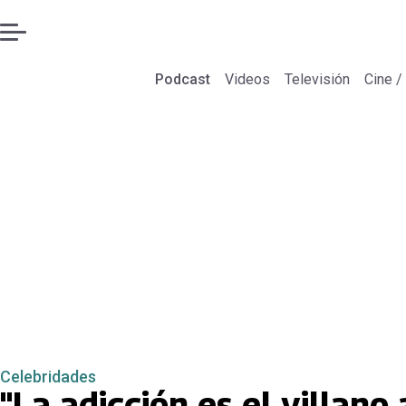
Podcast
Videos
Televisión
Cine /
Celebridades
"La adicción es el villano