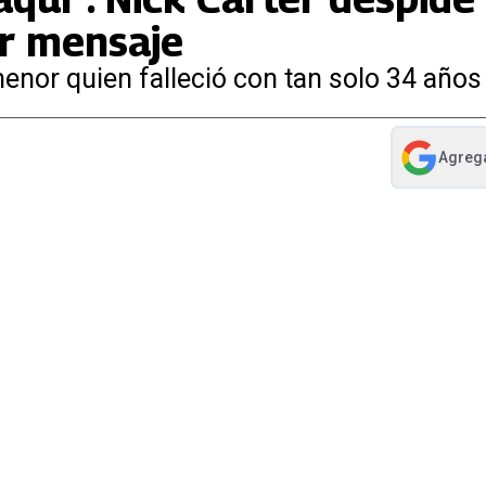
or mensaje
enor quien falleció con tan solo 34 años
Agreg
abre en nue