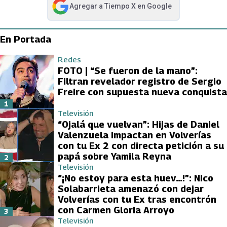
Agregar a
Tiempo X
en Google
abre en nueva pestaña
En Portada
Redes
FOTO | “Se fueron de la mano”:
Filtran revelador registro de Sergio
Freire con supuesta nueva conquista
1
Televisión
“Ojalá que vuelvan”: Hijas de Daniel
Valenzuela impactan en Volverías
con tu Ex 2 con directa petición a su
papá sobre Yamila Reyna
2
Televisión
“¡No estoy para esta huev…!”: Nico
Solabarrieta amenazó con dejar
Volverías con tu Ex tras encontrón
con Carmen Gloria Arroyo
3
Televisión