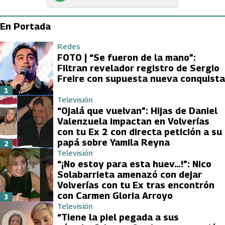
En Portada
Redes
FOTO | “Se fueron de la mano”:
Filtran revelador registro de Sergio
Freire con supuesta nueva conquista
1
Televisión
“Ojalá que vuelvan”: Hijas de Daniel
Valenzuela impactan en Volverías
con tu Ex 2 con directa petición a su
papá sobre Yamila Reyna
2
Televisión
“¡No estoy para esta huev…!”: Nico
Solabarrieta amenazó con dejar
Volverías con tu Ex tras encontrón
con Carmen Gloria Arroyo
3
Televisión
“Tiene la piel pegada a sus