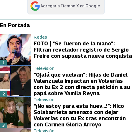
Agregar a
Tiempo X
en Google
abre en nueva pestaña
En Portada
Redes
FOTO | “Se fueron de la mano”:
Filtran revelador registro de Sergio
Freire con supuesta nueva conquista
1
Televisión
“Ojalá que vuelvan”: Hijas de Daniel
Valenzuela impactan en Volverías
con tu Ex 2 con directa petición a su
papá sobre Yamila Reyna
2
Televisión
“¡No estoy para esta huev…!”: Nico
Solabarrieta amenazó con dejar
Volverías con tu Ex tras encontrón
con Carmen Gloria Arroyo
3
Televisión