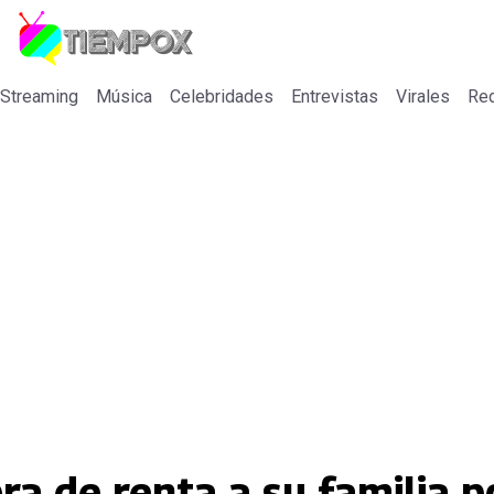
 Streaming
Música
Celebridades
Entrevistas
Virales
Re
bra de renta a su familia p