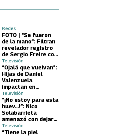
Redes
FOTO | “Se fueron
de la mano”: Filtran
revelador registro
de Sergio Freire con
supuesta nueva
Televisión
conquista
“Ojalá que vuelvan”:
Hijas de Daniel
Valenzuela
impactan en
Volverías con tu Ex
Televisión
2 con directa
“¡No estoy para esta
petición a su papá
huev…!”: Nico
sobre Yamila Reyna
Solabarrieta
amenazó con dejar
Volverías con tu Ex
Televisión
tras encontrón con
“Tiene la piel