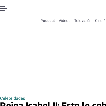
Podcast
Videos
Televisión
Cine /
Celebridades
Reina Isabel II: Esto le co