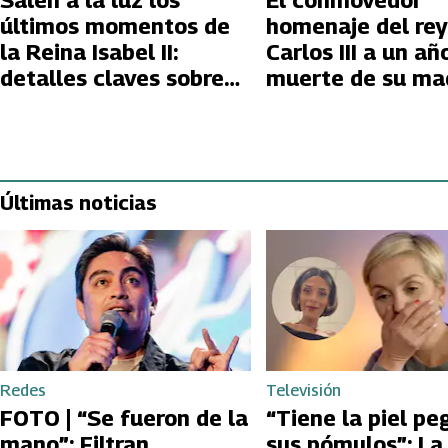
Salen a la luz los
El conmovedor
últimos momentos de
homenaje del rey
la Reina Isabel II:
Carlos III a un añ
detalles claves sobre
muerte de su mad
su fallecimiento
reina Isabel II
Últimas noticias
Redes
Televisión
FOTO | “Se fueron de la
“Tiene la piel pe
mano”: Filtran
sus pómulos”: La