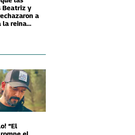
 que las
 Beatriz y
rechazaron a
 la reina
o! “El
 rompe el