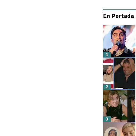
En Portada
1
2
3