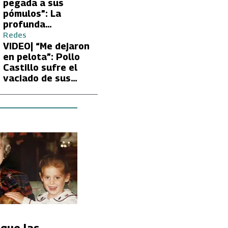
Carmen Gloria
pegada a sus
Arroyo
pómulos”: La
profunda
preocupación de
Redes
Fran García-
VIDEO| “Me dejaron
Huidobro por la
en pelota”: Pollo
extrema delgadez
Castillo sufre el
de Kathy Orellana
vaciado de sus
cuentas por
embargo del CAE