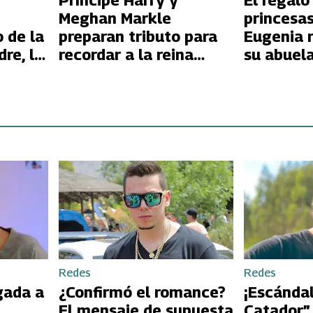
Príncipe Harry y
El regalo
Meghan Markle
princesas
o de la
preparan tributo para
Eugenia 
re, la
recordar a la reina
su abuela
Isabel II
Isabel II
Redes
Redes
gada a
¿Confirmó el romance?
¡Escándal
El mensaje de supuesta
Catador”