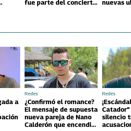
fue parte del concierto
nuevas u
lones
de Shakira en Chile
cómo dev
entradas
Redes
Redes
gada a
¿Confirmó el romance?
¡Escándal
El mensaje de supuesta
Catador”
pación
nueva pareja de Nano
silencio 
Calderón que encendió
acusacio