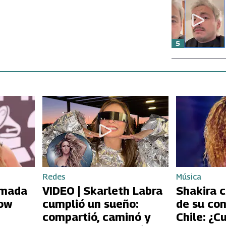
5
Redes
Música
rmada
VIDEO | Skarleth Labra
Shakira 
how
cumplió un sueño:
de su con
compartió, caminó y
Chile: ¿C