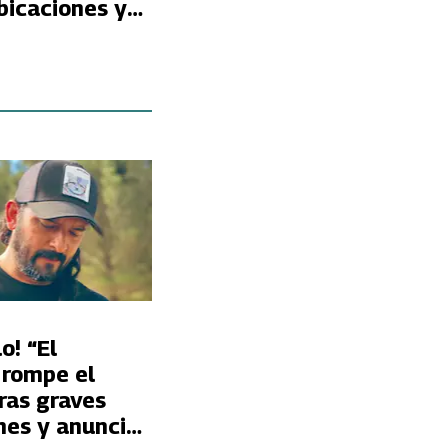
bicaciones y
olver las
 compradas?
o! “El
 rompe el
tras graves
nes y anuncia