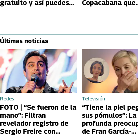
gratuito y así puedes
Copacabana que
verlo EN VIVO desde
convocaría a mil
Chile
de fanáticos
Últimas noticias
Redes
Televisión
FOTO | “Se fueron de la
“Tiene la piel pe
mano”: Filtran
sus pómulos”: La
revelador registro de
profunda preocu
Sergio Freire con
de Fran García-