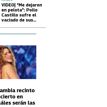
Fran García-
VIDEO| “Me dejaron
Huidobro por la
en pelota”: Pollo
extrema delgadez
Castillo sufre el
de Kathy Orellana
vaciado de sus
cuentas por
embargo del CAE
cambia recinto
cierto en
uáles serán las