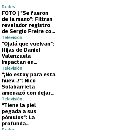
Redes
FOTO | “Se fueron
de la mano”: Filtran
revelador registro
de Sergio Freire con
supuesta nueva
Televisión
conquista
“Ojalá que vuelvan”:
Hijas de Daniel
Valenzuela
impactan en
Volverías con tu Ex
Televisión
2 con directa
“¡No estoy para esta
petición a su papá
huev…!”: Nico
sobre Yamila Reyna
Solabarrieta
amenazó con dejar
Volverías con tu Ex
Televisión
tras encontrón con
“Tiene la piel
Carmen Gloria
pegada a sus
Arroyo
pómulos”: La
profunda
preocupación de
Redes