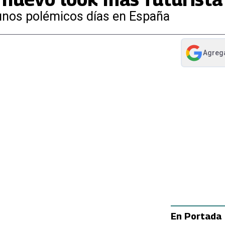
 unos polémicos días en España
Agreg
abre en nue
En Portada