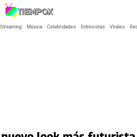
 Streaming
Música
Celebridades
Entrevistas
Virales
Re
 nuevo look más futurista