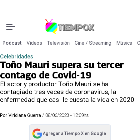
Podcast
Videos
Televisión
Cine / Streaming
Música
C
Celebridades
Toño Mauri supera su tercer
contago de Covid-19
El actor y productor Toño Mauri se ha
contagiado tres veces de coronavirus, la
enfermedad que casi le cuesta la vida en 2020.
Por
Viridiana Guerra
/
08/06/2023 - 12:09hs
Agregar a
Tiempo X
en Google
abre en nueva pestaña