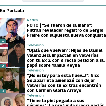
En Portada
Redes
FOTO | “Se fueron de la mano”:
Filtran revelador registro de Sergio
Freire con supuesta nueva conquista
1
Televisión
“Ojalá que vuelvan”: Hijas de Daniel
Valenzuela impactan en Volverías
con tu Ex 2 con directa petición a su
papá sobre Yamila Reyna
2
Televisión
“¡No estoy para esta huev…!”: Nico
Solabarrieta amenazó con dejar
Volverías con tu Ex tras encontrón
con Carmen Gloria Arroyo
3
Televisión
“Tiene la piel pegada a sus
pómulos”: La profunda preocupación