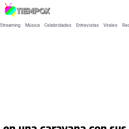
 Streaming
Música
Celebridades
Entrevistas
Virales
Re
e en una caravana con sus 