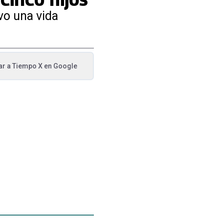
uvo una vida
ar a
Tiempo X
en Google
va pestaña