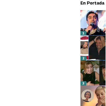
En Portada
1
2
3