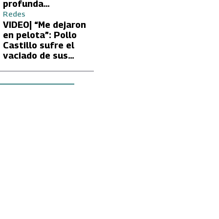
profunda
preocupación de
Redes
Fran García-
VIDEO| “Me dejaron
Huidobro por la
en pelota”: Pollo
extrema delgadez
Castillo sufre el
de Kathy Orellana
vaciado de sus
cuentas por
embargo del CAE