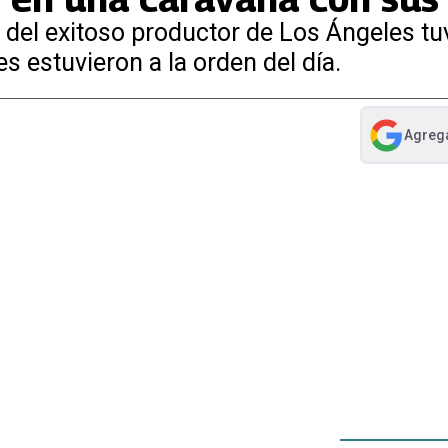
ja del exitoso productor de Los Ángeles t
es estuvieron a la orden del día.
Agreg
abre en nue