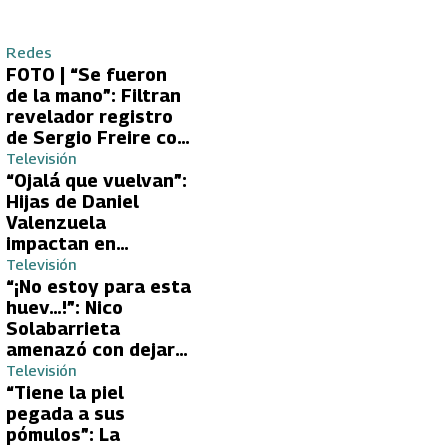
Redes
FOTO | “Se fueron
de la mano”: Filtran
revelador registro
de Sergio Freire con
supuesta nueva
Televisión
conquista
“Ojalá que vuelvan”:
Hijas de Daniel
Valenzuela
impactan en
Volverías con tu Ex
Televisión
2 con directa
“¡No estoy para esta
petición a su papá
huev…!”: Nico
sobre Yamila Reyna
Solabarrieta
amenazó con dejar
Volverías con tu Ex
Televisión
tras encontrón con
“Tiene la piel
Carmen Gloria
pegada a sus
Arroyo
pómulos”: La