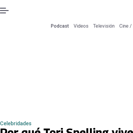
Podcast
Videos
Televisión
Cine /
Celebridades
Por qué Tori Spelling viv