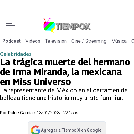
Podcast
Videos
Televisión
Cine / Streaming
Música
C
Celebridades
La trágica muerte del hermano
de Irma Miranda, la mexicana
en Miss Universo
La representante de México en el certamen de
belleza tiene una historia muy triste familiar.
Por
Dulce García
/
13/01/2023 - 22:15hs
Agregar a
Tiempo X
en Google
abre en nueva pestaña