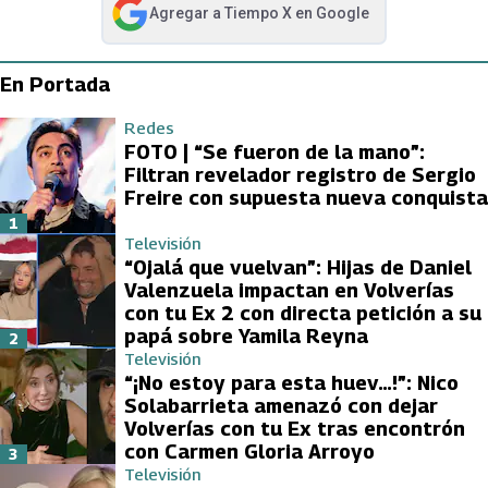
Agregar a
Tiempo X
en Google
abre en nueva pestaña
En Portada
Redes
FOTO | “Se fueron de la mano”:
Filtran revelador registro de Sergio
Freire con supuesta nueva conquista
1
Televisión
“Ojalá que vuelvan”: Hijas de Daniel
Valenzuela impactan en Volverías
con tu Ex 2 con directa petición a su
papá sobre Yamila Reyna
2
Televisión
“¡No estoy para esta huev…!”: Nico
Solabarrieta amenazó con dejar
Volverías con tu Ex tras encontrón
con Carmen Gloria Arroyo
3
Televisión