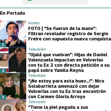
En Portada
Redes
FOTO | “Se fueron de la mano”:
Filtran revelador registro de Sergio
Freire con supuesta nueva conquista
1
Televisión
“Ojalá que vuelvan”: Hijas de Daniel
Valenzuela impactan en Volverías
con tu Ex 2 con directa petición a su
papá sobre Yamila Reyna
2
Televisión
“¡No estoy para esta huev…!”: Nico
Solabarrieta amenazó con dejar
Volverías con tu Ex tras encontrón
con Carmen Gloria Arroyo
3
Televisión
“Tiene la piel pegada a sus