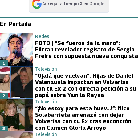
Agregar a
Tiempo X
en Google
abre en nueva pestaña
En Portada
Redes
FOTO | “Se fueron de la mano”:
Filtran revelador registro de Sergio
Freire con supuesta nueva conquista
1
Televisión
“Ojalá que vuelvan”: Hijas de Daniel
Valenzuela impactan en Volverías
con tu Ex 2 con directa petición a su
papá sobre Yamila Reyna
2
Televisión
“¡No estoy para esta huev…!”: Nico
Solabarrieta amenazó con dejar
Volverías con tu Ex tras encontrón
con Carmen Gloria Arroyo
3
Televisión