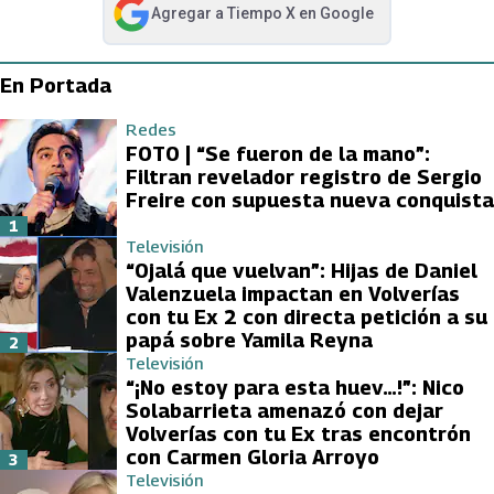
Agregar a
Tiempo X
en Google
abre en nueva pestaña
En Portada
Redes
FOTO | “Se fueron de la mano”:
Filtran revelador registro de Sergio
Freire con supuesta nueva conquista
1
Televisión
“Ojalá que vuelvan”: Hijas de Daniel
Valenzuela impactan en Volverías
con tu Ex 2 con directa petición a su
papá sobre Yamila Reyna
2
Televisión
“¡No estoy para esta huev…!”: Nico
Solabarrieta amenazó con dejar
Volverías con tu Ex tras encontrón
con Carmen Gloria Arroyo
3
Televisión