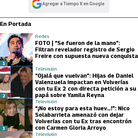
Agregar a
Tiempo X
en Google
abre en nueva pestaña
En Portada
Redes
FOTO | “Se fueron de la mano”:
Filtran revelador registro de Sergio
Freire con supuesta nueva conquista
1
Televisión
“Ojalá que vuelvan”: Hijas de Daniel
Valenzuela impactan en Volverías
con tu Ex 2 con directa petición a su
papá sobre Yamila Reyna
2
Televisión
“¡No estoy para esta huev…!”: Nico
Solabarrieta amenazó con dejar
Volverías con tu Ex tras encontrón
con Carmen Gloria Arroyo
3
Televisión