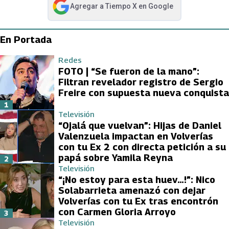
Agregar a
Tiempo X
en Google
abre en nueva pestaña
En Portada
Redes
FOTO | “Se fueron de la mano”:
Filtran revelador registro de Sergio
Freire con supuesta nueva conquista
1
Televisión
“Ojalá que vuelvan”: Hijas de Daniel
Valenzuela impactan en Volverías
con tu Ex 2 con directa petición a su
papá sobre Yamila Reyna
2
Televisión
“¡No estoy para esta huev…!”: Nico
Solabarrieta amenazó con dejar
Volverías con tu Ex tras encontrón
con Carmen Gloria Arroyo
3
Televisión