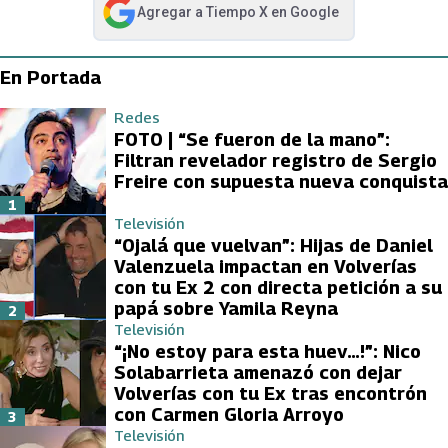
Agregar a
Tiempo X
en Google
abre en nueva pestaña
En Portada
Redes
FOTO | “Se fueron de la mano”:
Filtran revelador registro de Sergio
Freire con supuesta nueva conquista
1
Televisión
“Ojalá que vuelvan”: Hijas de Daniel
Valenzuela impactan en Volverías
con tu Ex 2 con directa petición a su
papá sobre Yamila Reyna
2
Televisión
“¡No estoy para esta huev…!”: Nico
Solabarrieta amenazó con dejar
Volverías con tu Ex tras encontrón
con Carmen Gloria Arroyo
3
Televisión