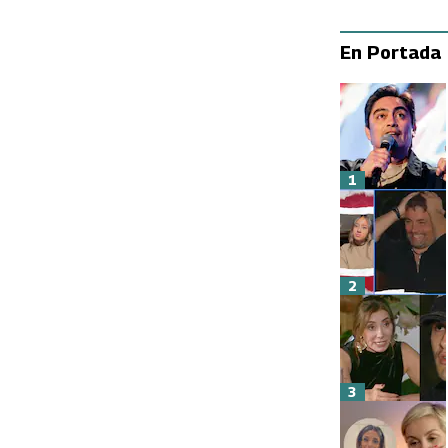
En Portada
1
2
3