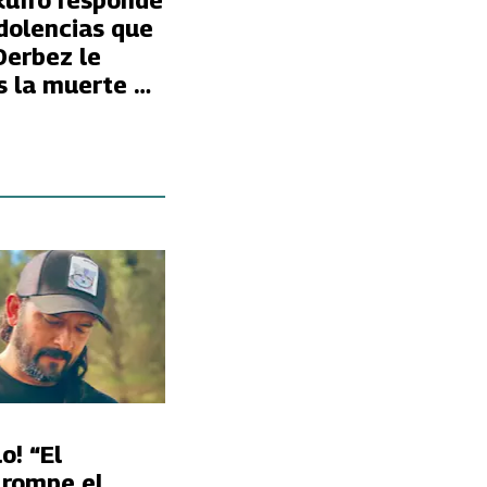
Ruffo responde
dolencias que
Derbez le
s la muerte de
o! “El
 rompe el