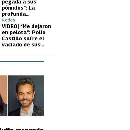
Carmen Gloria
pegada a sus
Arroyo
pómulos”: La
profunda
preocupación de
Redes
Fran García-
VIDEO| “Me dejaron
Huidobro por la
en pelota”: Pollo
extrema delgadez
Castillo sufre el
de Kathy Orellana
vaciado de sus
cuentas por
embargo del CAE