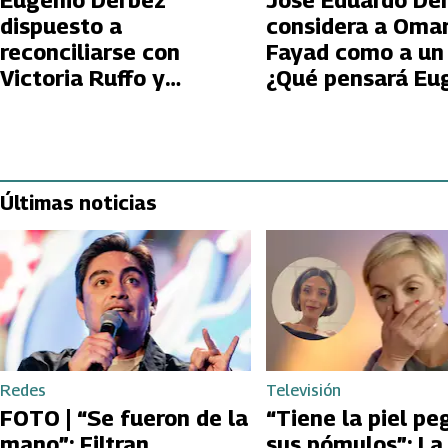
Eugenio Derbez
José Eduardo De
dispuesto a
considera a Oma
reconciliarse con
Fayad como a un
Victoria Ruffo y
¿Qué pensará Eu
trabajar con ella en
Derbez?
nuevo reality
Últimas noticias
Redes
Televisión
FOTO | “Se fueron de la
“Tiene la piel pe
mano”: Filtran
sus pómulos”: La