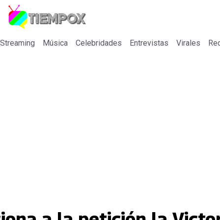
 Streaming
Música
Celebridades
Entrevistas
Virales
Re
ona a la petición la Victo