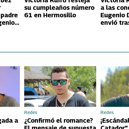
rbez
Victoria Ruffo festeja
Victoria 
r
su cumpleaños número
a las con
 padre
61 en Hermosillo
Eugenio 
genio
envió tra
su madre
Redes
Redes
gada a
¿Confirmó el romance?
¡Escándal
El mensaje de supuesta
Catador”