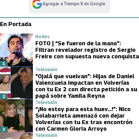
Agregar a
Tiempo X
en Google
abre en nueva pestaña
En Portada
Redes
FOTO | “Se fueron de la mano”:
Filtran revelador registro de Sergio
Freire con supuesta nueva conquista
1
Televisión
“Ojalá que vuelvan”: Hijas de Daniel
Valenzuela impactan en Volverías
con tu Ex 2 con directa petición a su
papá sobre Yamila Reyna
2
Televisión
“¡No estoy para esta huev…!”: Nico
Solabarrieta amenazó con dejar
Volverías con tu Ex tras encontrón
con Carmen Gloria Arroyo
3
Televisión