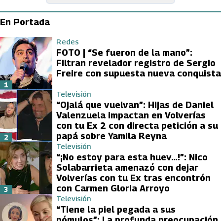
En Portada
Redes
FOTO | “Se fueron de la mano”:
Filtran revelador registro de Sergio
Freire con supuesta nueva conquista
1
Televisión
“Ojalá que vuelvan”: Hijas de Daniel
Valenzuela impactan en Volverías
con tu Ex 2 con directa petición a su
papá sobre Yamila Reyna
2
Televisión
“¡No estoy para esta huev…!”: Nico
Solabarrieta amenazó con dejar
Volverías con tu Ex tras encontrón
con Carmen Gloria Arroyo
3
Televisión
“Tiene la piel pegada a sus
pómulos”: La profunda preocupación