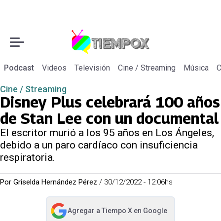
Podcast
Videos
Televisión
Cine / Streaming
Música
C
Cine / Streaming
Disney Plus celebrará 100 años
de Stan Lee con un documental
El escritor murió a los 95 años en Los Ángeles,
debido a un paro cardíaco con insuficiencia
respiratoria.
Por
Griselda Hernández Pérez
/
30/12/2022 - 12:06hs
Agregar a
Tiempo X
en Google
abre en nueva pestaña