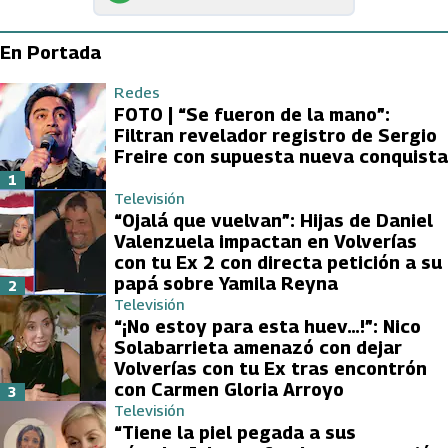
En Portada
Redes
FOTO | “Se fueron de la mano”:
Filtran revelador registro de Sergio
Freire con supuesta nueva conquista
1
Televisión
“Ojalá que vuelvan”: Hijas de Daniel
Valenzuela impactan en Volverías
con tu Ex 2 con directa petición a su
papá sobre Yamila Reyna
2
Televisión
“¡No estoy para esta huev…!”: Nico
Solabarrieta amenazó con dejar
Volverías con tu Ex tras encontrón
con Carmen Gloria Arroyo
3
Televisión
“Tiene la piel pegada a sus