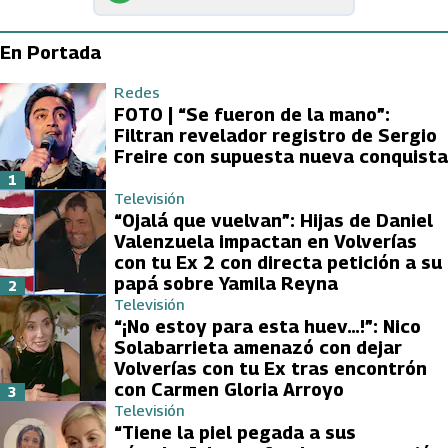
En Portada
Redes
FOTO | “Se fueron de la mano”:
Filtran revelador registro de Sergio
Freire con supuesta nueva conquista
1
Televisión
“Ojalá que vuelvan”: Hijas de Daniel
Valenzuela impactan en Volverías
con tu Ex 2 con directa petición a su
papá sobre Yamila Reyna
2
Televisión
“¡No estoy para esta huev…!”: Nico
Solabarrieta amenazó con dejar
Volverías con tu Ex tras encontrón
con Carmen Gloria Arroyo
3
Televisión
“Tiene la piel pegada a sus