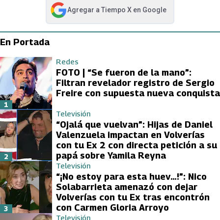
Agregar a
Tiempo X
en Google
abre en nueva pestaña
En Portada
Redes
FOTO | “Se fueron de la mano”:
Filtran revelador registro de Sergio
Freire con supuesta nueva conquista
1
Televisión
“Ojalá que vuelvan”: Hijas de Daniel
Valenzuela impactan en Volverías
con tu Ex 2 con directa petición a su
papá sobre Yamila Reyna
2
Televisión
“¡No estoy para esta huev…!”: Nico
Solabarrieta amenazó con dejar
Volverías con tu Ex tras encontrón
con Carmen Gloria Arroyo
3
Televisión