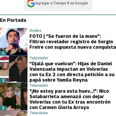
Agregar a
Tiempo X
en Google
abre en nueva pestaña
En Portada
Redes
FOTO | “Se fueron de la mano”:
Filtran revelador registro de Sergio
Freire con supuesta nueva conquista
1
Televisión
“Ojalá que vuelvan”: Hijas de Daniel
Valenzuela impactan en Volverías
con tu Ex 2 con directa petición a su
papá sobre Yamila Reyna
2
Televisión
“¡No estoy para esta huev…!”: Nico
Solabarrieta amenazó con dejar
Volverías con tu Ex tras encontrón
con Carmen Gloria Arroyo
3
Televisión