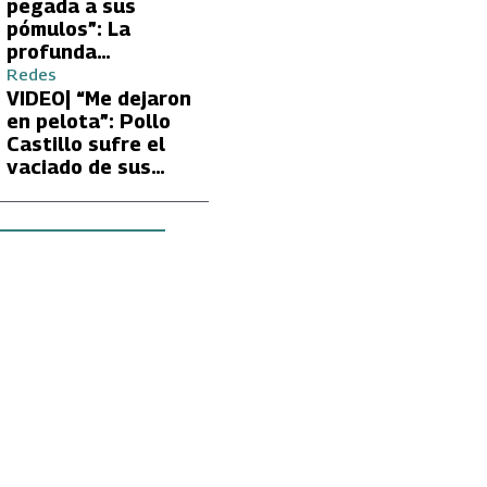
Carmen Gloria
pegada a sus
Arroyo
pómulos”: La
profunda
preocupación de
Redes
Fran García-
VIDEO| “Me dejaron
Huidobro por la
en pelota”: Pollo
extrema delgadez
Castillo sufre el
de Kathy Orellana
vaciado de sus
cuentas por
embargo del CAE