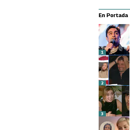
En Portada
1
2
3