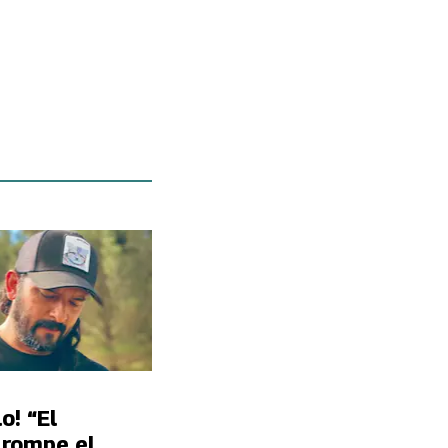
o! “El
 rompe el