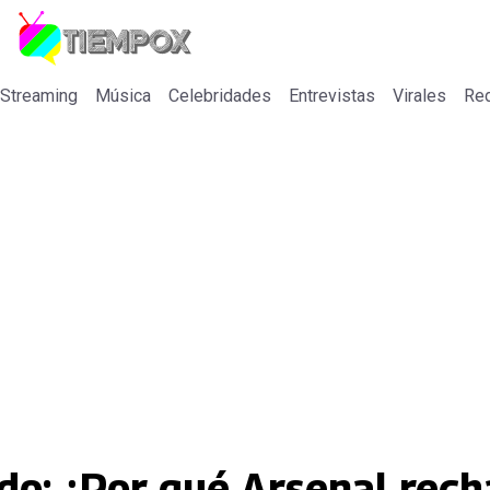
 Streaming
Música
Celebridades
Entrevistas
Virales
Re
do: ¿Por qué Arsenal rech