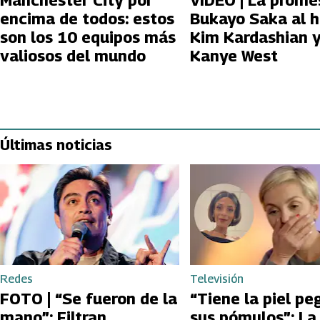
Manchester City por
VIDEO | La prome
encima de todos: estos
Bukayo Saka al h
son los 10 equipos más
Kim Kardashian 
valiosos del mundo
Kanye West
Últimas noticias
Redes
Televisión
FOTO | “Se fueron de la
“Tiene la piel pe
mano”: Filtran
sus pómulos”: La