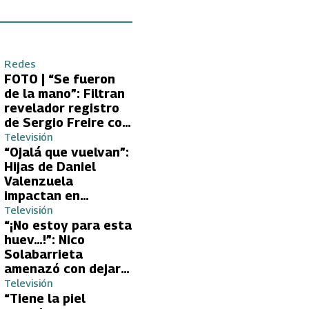
Redes
FOTO | “Se fueron
de la mano”: Filtran
revelador registro
de Sergio Freire con
supuesta nueva
Televisión
conquista
“Ojalá que vuelvan”:
Hijas de Daniel
Valenzuela
impactan en
Volverías con tu Ex
Televisión
2 con directa
“¡No estoy para esta
petición a su papá
huev…!”: Nico
sobre Yamila Reyna
Solabarrieta
amenazó con dejar
Volverías con tu Ex
Televisión
tras encontrón con
“Tiene la piel