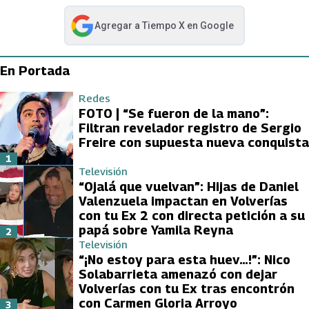
Agregar a
Tiempo X
en Google
abre en nueva pestaña
En Portada
Redes
FOTO | “Se fueron de la mano”:
Filtran revelador registro de Sergio
Freire con supuesta nueva conquista
1
Televisión
“Ojalá que vuelvan”: Hijas de Daniel
Valenzuela impactan en Volverías
con tu Ex 2 con directa petición a su
papá sobre Yamila Reyna
2
Televisión
“¡No estoy para esta huev…!”: Nico
Solabarrieta amenazó con dejar
Volverías con tu Ex tras encontrón
con Carmen Gloria Arroyo
3