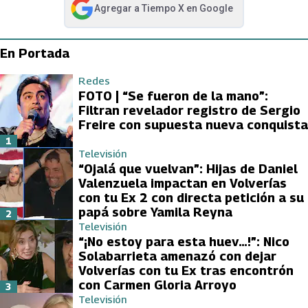
Agregar a
Tiempo X
en Google
abre en nueva pestaña
En Portada
Redes
FOTO | “Se fueron de la mano”:
Filtran revelador registro de Sergio
Freire con supuesta nueva conquista
1
Televisión
“Ojalá que vuelvan”: Hijas de Daniel
Valenzuela impactan en Volverías
con tu Ex 2 con directa petición a su
papá sobre Yamila Reyna
2
Televisión
“¡No estoy para esta huev…!”: Nico
Solabarrieta amenazó con dejar
Volverías con tu Ex tras encontrón
con Carmen Gloria Arroyo
3
Televisión