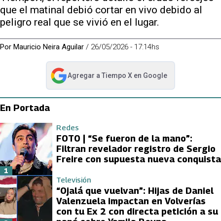
que el matinal debió cortar en vivo debido al
peligro real que se vivió en el lugar.
Por
Mauricio Neira Aguilar
/
26/05/2026 - 17:14hs
Agregar a
Tiempo X
en Google
abre en nueva pestaña
En Portada
Redes
FOTO | “Se fueron de la mano”:
Filtran revelador registro de Sergio
Freire con supuesta nueva conquista
1
Televisión
“Ojalá que vuelvan”: Hijas de Daniel
Valenzuela impactan en Volverías
con tu Ex 2 con directa petición a su