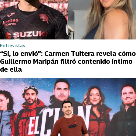
Entrevistas
“Sí, lo envió”: Carmen Tuitera revela cómo
Guillermo Maripán filtró contenido íntimo
de ella