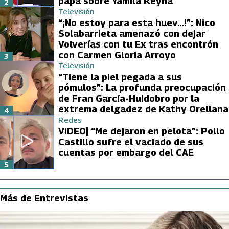
papá sobre Yamila Reyna
2
Televisión
“¡No estoy para esta huev…!”: Nico
Solabarrieta amenazó con dejar
Volverías con tu Ex tras encontrón
con Carmen Gloria Arroyo
3
Televisión
“Tiene la piel pegada a sus
pómulos”: La profunda preocupación
de Fran García-Huidobro por la
extrema delgadez de Kathy Orellana
4
Redes
VIDEO| “Me dejaron en pelota”: Pollo
Castillo sufre el vaciado de sus
cuentas por embargo del CAE
5
Más de Entrevistas