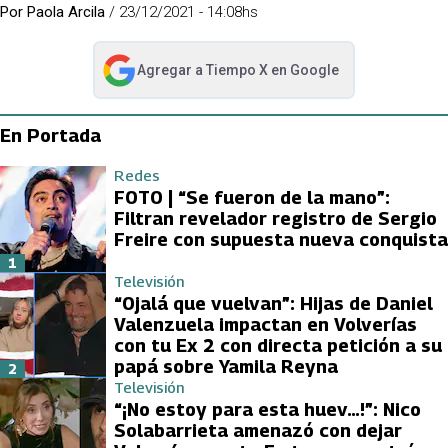
Por
Paola Arcila
/
23/12/2021 - 14:08hs
Agregar a
Tiempo X
en Google
abre en nueva pestaña
En Portada
Redes
FOTO | “Se fueron de la mano”:
Filtran revelador registro de Sergio
Freire con supuesta nueva conquista
1
Televisión
“Ojalá que vuelvan”: Hijas de Daniel
Valenzuela impactan en Volverías
con tu Ex 2 con directa petición a su
papá sobre Yamila Reyna
2
Televisión
“¡No estoy para esta huev…!”: Nico
Solabarrieta amenazó con dejar