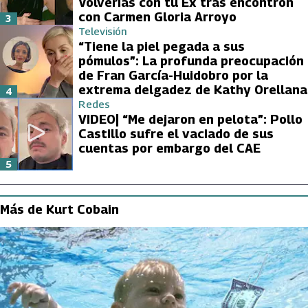
Volverías con tu Ex tras encontrón
con Carmen Gloria Arroyo
3
Televisión
“Tiene la piel pegada a sus
pómulos”: La profunda preocupación
de Fran García-Huidobro por la
extrema delgadez de Kathy Orellana
4
Redes
VIDEO| “Me dejaron en pelota”: Pollo
Castillo sufre el vaciado de sus
cuentas por embargo del CAE
5
Más de Kurt Cobain