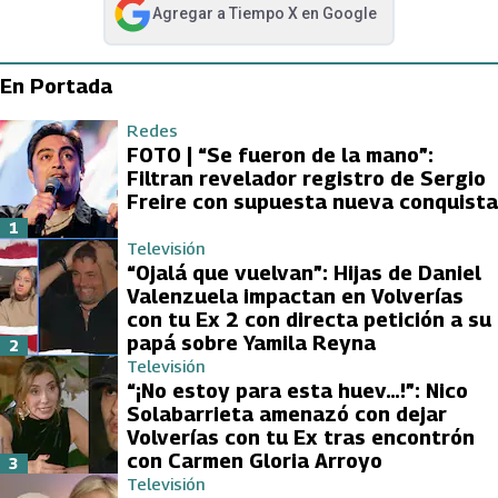
Agregar a
Tiempo X
en Google
abre en nueva pestaña
En Portada
Redes
FOTO | “Se fueron de la mano”:
Filtran revelador registro de Sergio
Freire con supuesta nueva conquista
1
Televisión
“Ojalá que vuelvan”: Hijas de Daniel
Valenzuela impactan en Volverías
con tu Ex 2 con directa petición a su
papá sobre Yamila Reyna
2
Televisión
“¡No estoy para esta huev…!”: Nico
Solabarrieta amenazó con dejar
Volverías con tu Ex tras encontrón
con Carmen Gloria Arroyo
3
Televisión