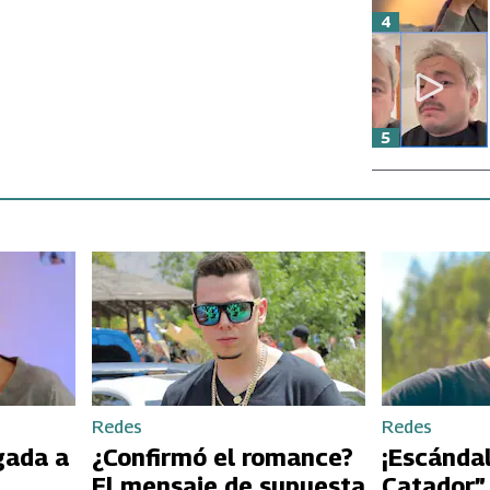
4
5
Redes
Redes
gada a
¿Confirmó el romance?
¡Escándal
El mensaje de supuesta
Catador”