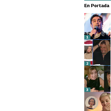
En Portada
1
2
3