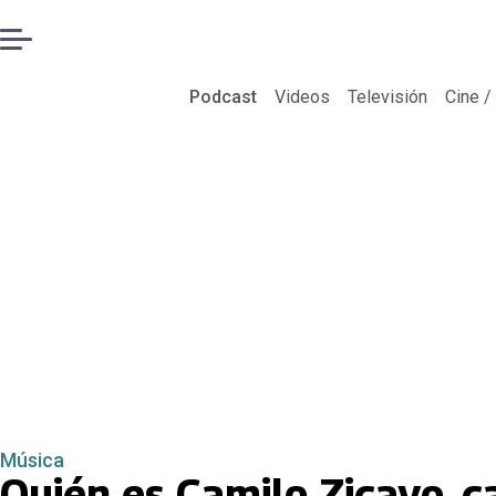
Podcast
Videos
Televisión
Cine /
Música
Quién es Camilo Zicavo, c