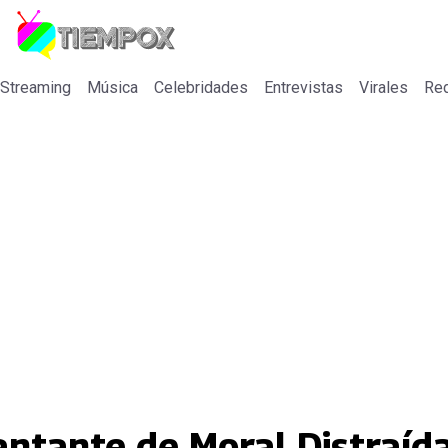
 Streaming
Música
Celebridades
Entrevistas
Virales
Re
antante de Moral Distraíd