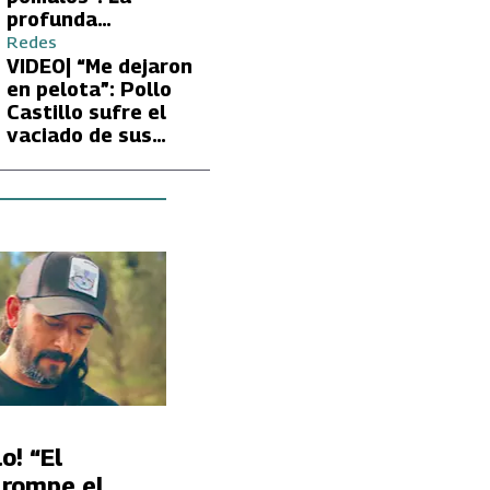
profunda
preocupación de
Redes
Fran García-
VIDEO| “Me dejaron
Huidobro por la
en pelota”: Pollo
extrema delgadez
Castillo sufre el
de Kathy Orellana
vaciado de sus
cuentas por
embargo del CAE
o! “El
 rompe el