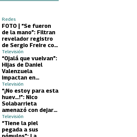
Redes
FOTO | “Se fueron
de la mano”: Filtran
revelador registro
de Sergio Freire con
supuesta nueva
Televisión
conquista
“Ojalá que vuelvan”:
Hijas de Daniel
Valenzuela
impactan en
Volverías con tu Ex
Televisión
2 con directa
“¡No estoy para esta
petición a su papá
huev…!”: Nico
sobre Yamila Reyna
Solabarrieta
amenazó con dejar
Volverías con tu Ex
Televisión
tras encontrón con
“Tiene la piel
Carmen Gloria
pegada a sus
Arroyo
pómulos”: La