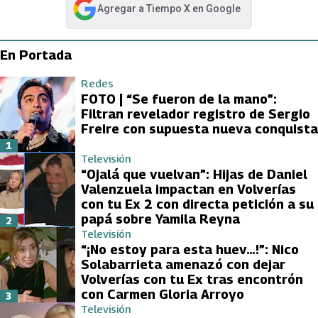
Agregar a
Tiempo X
en Google
abre en nueva pestaña
En Portada
Redes
FOTO | “Se fueron de la mano”:
Filtran revelador registro de Sergio
Freire con supuesta nueva conquista
1
Televisión
“Ojalá que vuelvan”: Hijas de Daniel
Valenzuela impactan en Volverías
con tu Ex 2 con directa petición a su
papá sobre Yamila Reyna
2
Televisión
“¡No estoy para esta huev…!”: Nico
Solabarrieta amenazó con dejar
Volverías con tu Ex tras encontrón
con Carmen Gloria Arroyo
3
Televisión