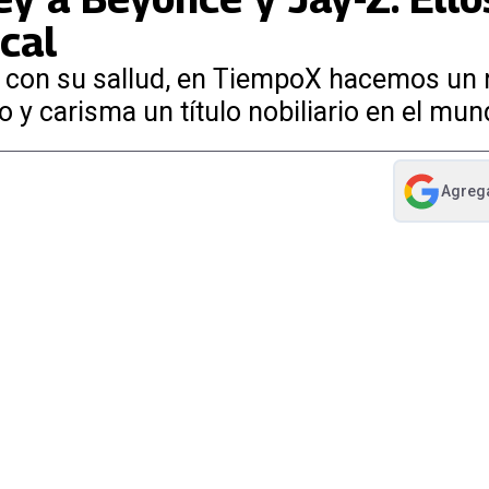
ical
 con su sallud, en TiempoX hacemos un 
 y carisma un título nobiliario en el mun
Agreg
abre en nue