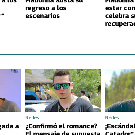
a los
Madonna alista su
Madonna
regreso a los
estar con
r”
escenarios
celebra s
recupera
Redes
Redes
gada a
¿Confirmó el romance?
¡Escándal
El mensaje de supuesta
Catador”