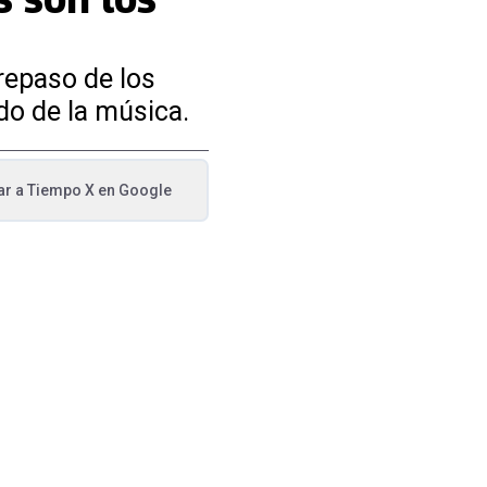
repaso de los
do de la música.
ar a
Tiempo X
en Google
va pestaña