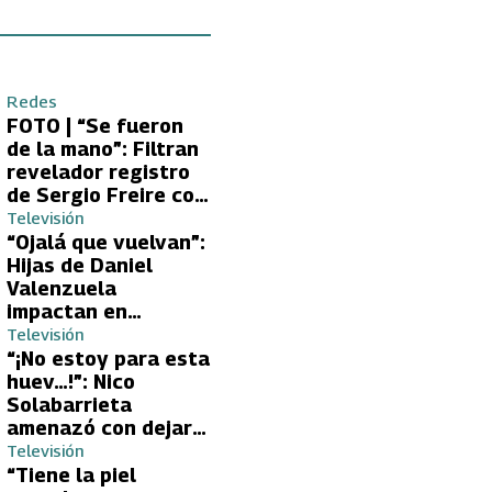
Redes
FOTO | “Se fueron
de la mano”: Filtran
revelador registro
de Sergio Freire con
supuesta nueva
Televisión
conquista
“Ojalá que vuelvan”:
Hijas de Daniel
Valenzuela
impactan en
Volverías con tu Ex
Televisión
2 con directa
“¡No estoy para esta
petición a su papá
huev…!”: Nico
sobre Yamila Reyna
Solabarrieta
amenazó con dejar
Volverías con tu Ex
Televisión
tras encontrón con
“Tiene la piel