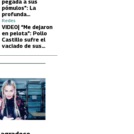
Carmen Gloria
pegada a sus
Arroyo
pómulos”: La
profunda
preocupación de
Redes
Fran García-
VIDEO| “Me dejaron
Huidobro por la
en pelota”: Pollo
extrema delgadez
Castillo sufre el
de Kathy Orellana
vaciado de sus
cuentas por
embargo del CAE