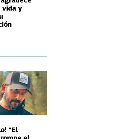
 agradece
 vida y
u
ción
o! “El
 rompe el