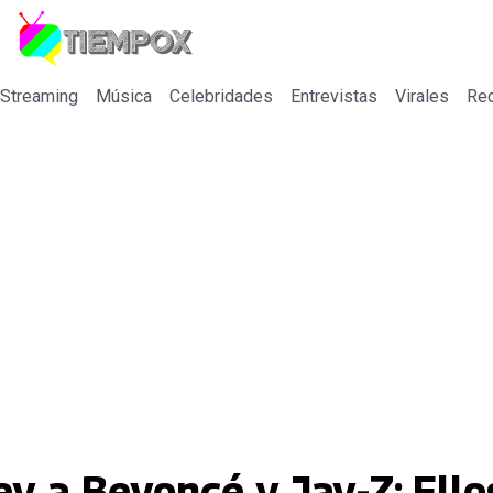
 Streaming
Música
Celebridades
Entrevistas
Virales
Re
y a Beyoncé y Jay-Z: Ello