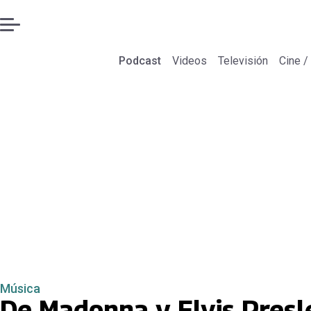
Podcast
Videos
Televisión
Cine /
Música
De Madonna y Elvis Presle