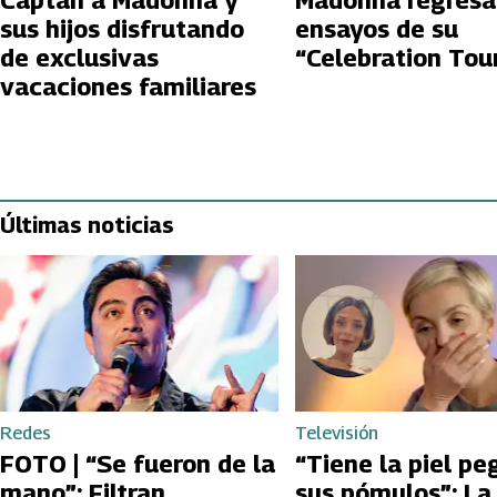
Captan a Madonna y
Madonna regresa 
sus hijos disfrutando
ensayos de su
de exclusivas
“Celebration Tou
vacaciones familiares
Últimas noticias
Redes
Televisión
FOTO | “Se fueron de la
“Tiene la piel pe
mano”: Filtran
sus pómulos”: La