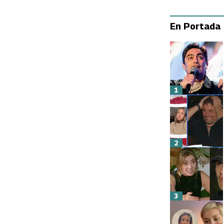
En Portada
1
2
3