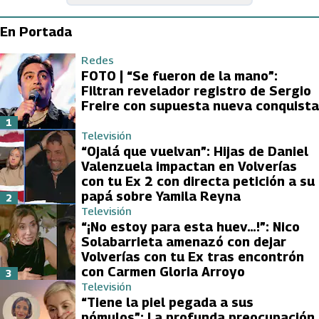
En Portada
Redes
FOTO | “Se fueron de la mano”:
Filtran revelador registro de Sergio
Freire con supuesta nueva conquista
1
Televisión
“Ojalá que vuelvan”: Hijas de Daniel
Valenzuela impactan en Volverías
con tu Ex 2 con directa petición a su
papá sobre Yamila Reyna
2
Televisión
“¡No estoy para esta huev…!”: Nico
Solabarrieta amenazó con dejar
Volverías con tu Ex tras encontrón
con Carmen Gloria Arroyo
3
Televisión
“Tiene la piel pegada a sus
pómulos”: La profunda preocupación