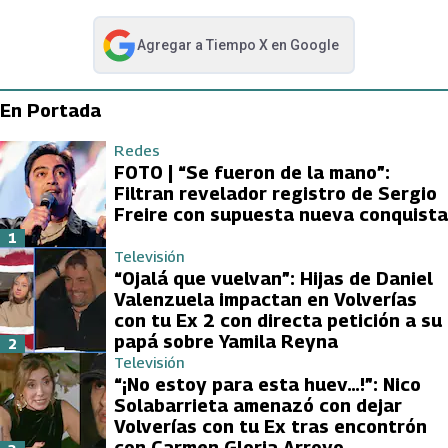
Agregar a
Tiempo X
en Google
abre en nueva pestaña
En Portada
Redes
FOTO | “Se fueron de la mano”:
Filtran revelador registro de Sergio
Freire con supuesta nueva conquista
1
Televisión
“Ojalá que vuelvan”: Hijas de Daniel
Valenzuela impactan en Volverías
con tu Ex 2 con directa petición a su
papá sobre Yamila Reyna
2
Televisión
“¡No estoy para esta huev…!”: Nico
Solabarrieta amenazó con dejar
Volverías con tu Ex tras encontrón
con Carmen Gloria Arroyo