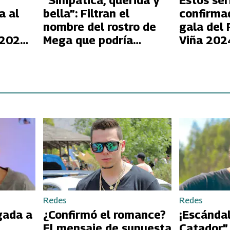
“Simpática, querida y
Estos ser
a al
bella”: Filtran el
confirma
nombre del rostro de
gala del 
 2026:
Mega que podría
Viña 202
o
coanimar con Rafa
r
Araneda en Viña 2026
Redes
Redes
gada a
¿Confirmó el romance?
¡Escándal
El mensaje de supuesta
Catador”