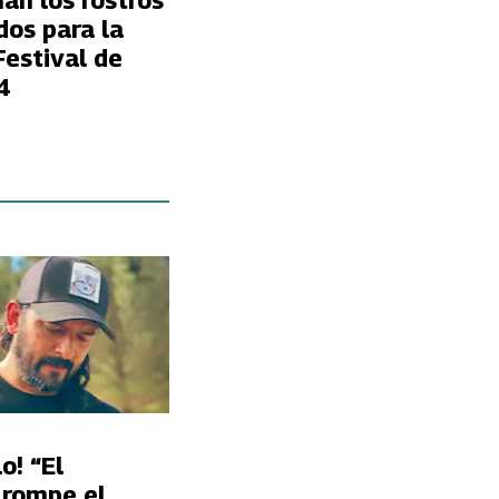
ían los rostros
dos para la
Festival de
4
o! “El
 rompe el