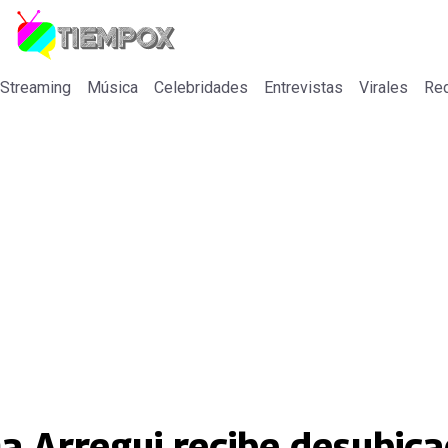
 Streaming
Música
Celebridades
Entrevistas
Virales
Re
na Arregui recibe desubic