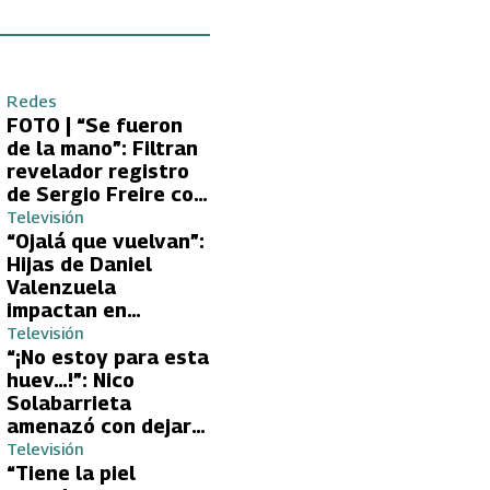
Redes
FOTO | “Se fueron
de la mano”: Filtran
revelador registro
de Sergio Freire con
supuesta nueva
Televisión
conquista
“Ojalá que vuelvan”:
Hijas de Daniel
Valenzuela
impactan en
Volverías con tu Ex
Televisión
2 con directa
“¡No estoy para esta
petición a su papá
huev…!”: Nico
sobre Yamila Reyna
Solabarrieta
amenazó con dejar
Volverías con tu Ex
Televisión
tras encontrón con
“Tiene la piel