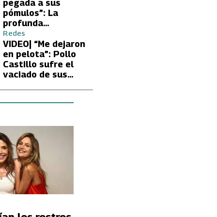
Carmen Gloria
pegada a sus
Arroyo
pómulos”: La
profunda
preocupación de
Redes
Fran García-
VIDEO| “Me dejaron
Huidobro por la
en pelota”: Pollo
extrema delgadez
Castillo sufre el
de Kathy Orellana
vaciado de sus
cuentas por
embargo del CAE