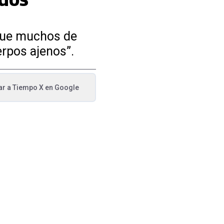
 que muchos de
rpos ajenos”.
ar a
Tiempo X
en Google
va pestaña