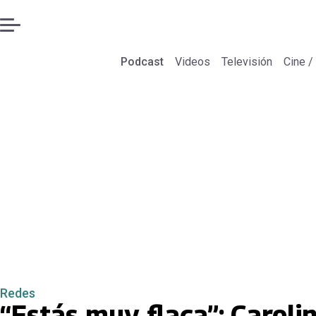
Podcast
Videos
Televisión
Cine /
Redes
“Estás muy flaca”: Caroli