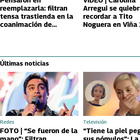
Pensaron en
VIDEO | Carolina
reemplazarla: filtran
Arregui se quiebr
tensa trastienda en la
recordar a Tito
coanimación de
Noguera en Viña
Carolina Arregui en
así fue el emotiv
Viña 2026
homenaje al acto
Últimas noticias
Redes
Televisión
FOTO | “Se fueron de la
“Tiene la piel pe
mano”: Filtran
sus pómulos”: La