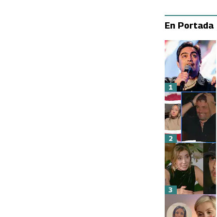
En Portada
1
2
3