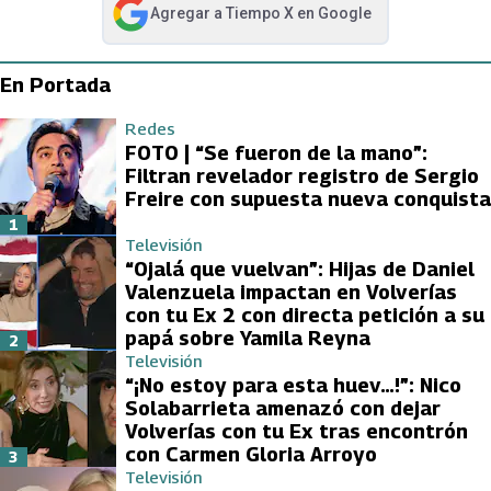
Agregar a
Tiempo X
en Google
abre en nueva pestaña
En Portada
Redes
FOTO | “Se fueron de la mano”:
Filtran revelador registro de Sergio
Freire con supuesta nueva conquista
1
Televisión
“Ojalá que vuelvan”: Hijas de Daniel
Valenzuela impactan en Volverías
con tu Ex 2 con directa petición a su
papá sobre Yamila Reyna
2
Televisión
“¡No estoy para esta huev…!”: Nico
Solabarrieta amenazó con dejar
Volverías con tu Ex tras encontrón
con Carmen Gloria Arroyo
3
Televisión